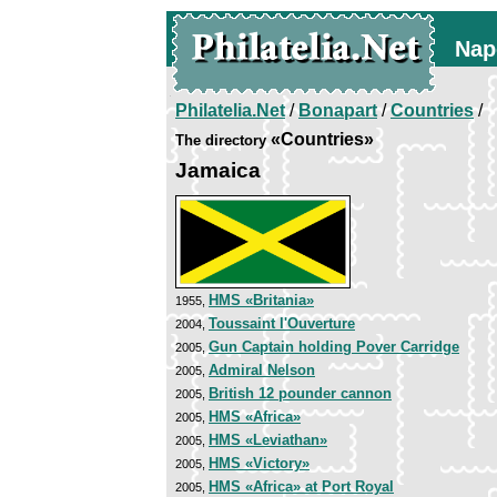
Nap
Philatelia.Net
/
Bonapart
/
Countries
/
«Countries»
The directory
Jamaica
HMS «Britania»
1955,
Toussaint l'Ouverture
2004,
Gun Captain holding Pover Carridge
2005,
Admiral Nelson
2005,
British 12 pounder cannon
2005,
HMS «Africa»
2005,
HMS «Leviathan»
2005,
HMS «Victory»
2005,
HMS «Africa» at Port Royal
2005,