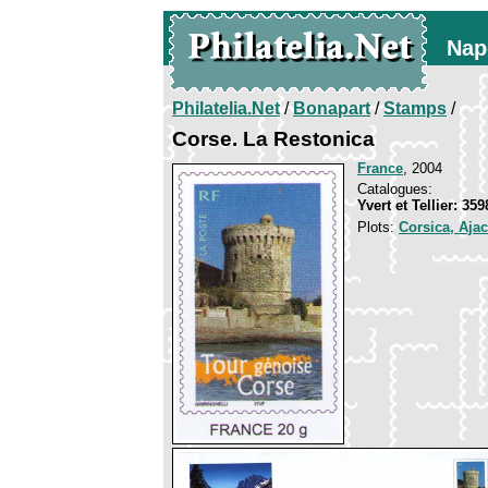
Nap
Philatelia.Net
/
Bonapart
/
Stamps
/
Corse. La Restonica
France
, 2004
Catalogues:
Yvert et Tellier: 35
Plots:
Corsica, Aja