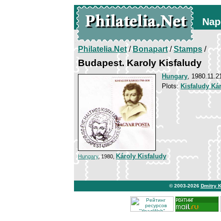
Nap
Philatelia.Net
/
Bonapart
/
Stamps
/
Budapest. Karoly Kisfaludy
Hungary
, 1980.11.2
Plots:
Kisfaludy Ká
Károly Kisfaludy
Hungary
, 1980,
© 2003-2026
Dmitry 