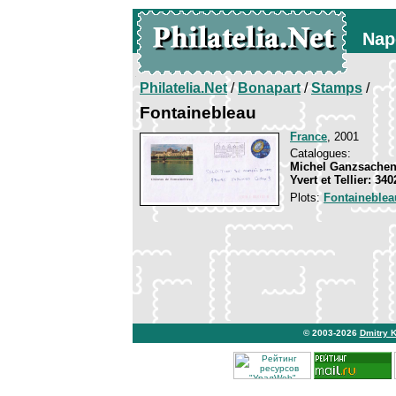
Nap
Philatelia.Net
/
Bonapart
/
Stamps
/
Fontainebleau
France
, 2001
Catalogues:
Michel Ganzsachen
Yvert et Tellier: 340
Plots:
Fontaineblea
© 2003-2026
Dmitry 