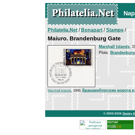
Nap
Philatelia.Net
/
Bonapart
/
Stamps
/
Maiuro. Brandenburg Gate
Marshall Islands
, 1
Plots:
Brandenburg
Бранденбургские ворота 
Marshall Islands
, 1990,
© 2003-2026
Dmitry 