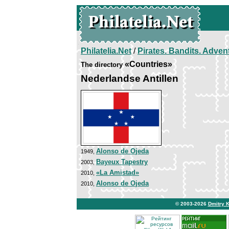
Philatelia.Net
/
Pirates. Bandits. Adven
«Countries»
The directory
Nederlandse Antillen
Alonso de Ojeda
1949,
Bayeux Tapestry
2003,
«La Amistad»
2010,
Alonso de Ojeda
2010,
© 2003-2026
Dmitry 