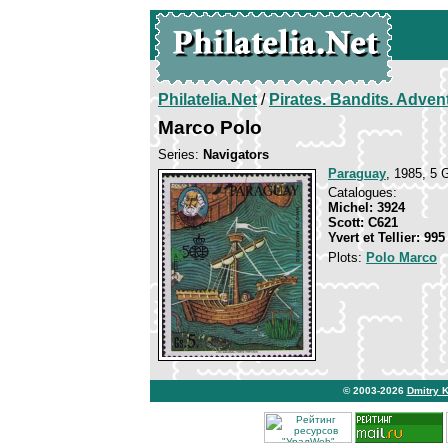
Philatelia.Net
/
Pirates. Bandits. Adven
Marco Polo
Series:
Navigators
Paraguay
, 1985, 5 
Catalogues:
Michel: 3924
Scott: C621
Yvert et Tellier: 99
Plots:
Polo Marco
© 2003-2026
Dmitry 