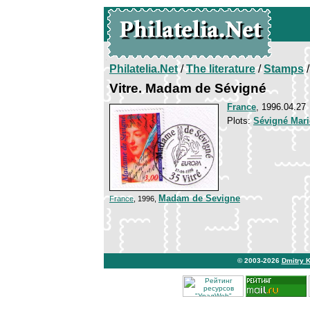
Philatelia.Net
/
The literature
/
Stamps
/
Vitre. Madam de Sévigné
France
, 1996.04.27
Plots:
Sévigné Mari
Madam de Sevigne
France
, 1996,
© 2003-2026
Dmitry 