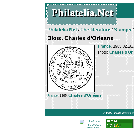
Philatelia.Net
/
The literature
/
Stamps
/
Blois. Charles d'Orleans
France
, 1965.02.20/
Plots:
Charles d'Or
Charles d'Orléans
France
, 1965,
© 2003-2026
Dmitry 