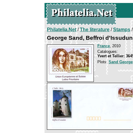
Philatelia.Net
/
The literature
/
Stamps
/
George Sand, Beffroi d'Issudun
France
, 2010
Catalogues:
Yvert et Tellier: 36
Plots:
Sand George