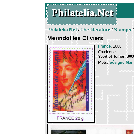
Philatelia.Net
/
The literature
/
Stamps
/
Merindol les Oliviers
France
, 2006
Catalogues:
Yvert et Tellier: 30
Plots:
Sévigné Mari