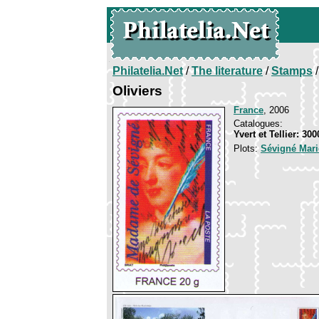
Philatelia.Net
/
The literature
/
Stamps
/
Oliviers
France
, 2006
Catalogues:
Yvert et Tellier: 30
Plots:
Sévigné Mari