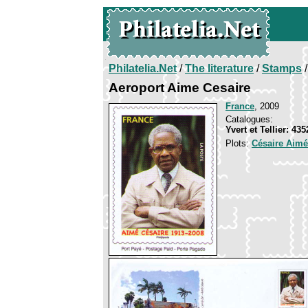
Philatelia.Net
/
The literature
/
Stamps
/
Aeroport Aime Cesaire
France
, 2009
Catalogues:
Yvert et Tellier: 43
Plots:
Césaire Aimé