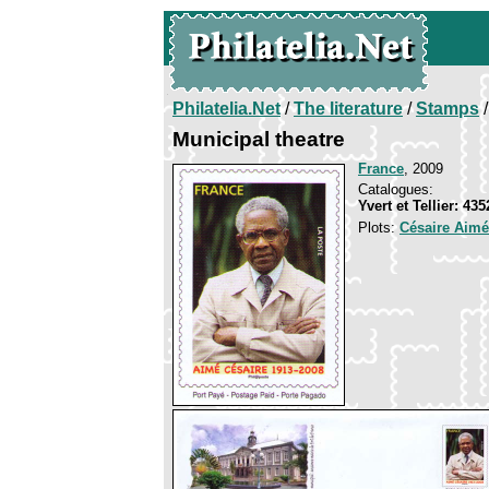
Philatelia.Net
/
The literature
/
Stamps
/
Municipal theatre
France
, 2009
Catalogues:
Yvert et Tellier: 43
Plots:
Césaire Aimé