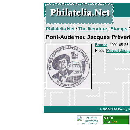
Philatelia.Net
/
The literature
/
Stamps
/
Pont-Audemer. Jacques Préver
France
, 1991.05.25
Plots:
Prévert Jacq
© 2003-2026
Dmitry 