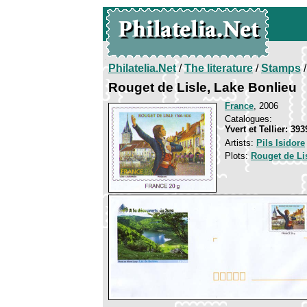
Philatelia.Net
/
The literature
/
Stamps
/
Rouget de Lisle, Lake Bonlieu
France
, 2006
Catalogues:
Yvert et Tellier: 39
Artists:
Pils Isidore
Plots:
Rouget de Li