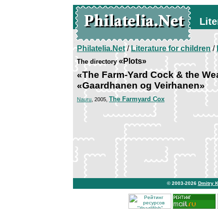
Lite
Philatelia.Net
/
Literature for children
/
«Plots»
The directory
«The Farm-Yard Cock & the We
«Gaardhanen og Veirhanen»
The Farmyard Cox
Nauru
, 2005,
© 2003-2026
Dmitry 