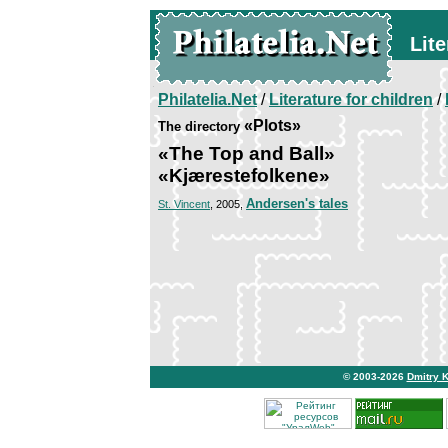
Lite
Philatelia.Net
/
Literature for children
/
«Plots»
The directory
«The Top and Ball»
«Kjærestefolkene»
Andersen's tales
St. Vincent
, 2005,
© 2003-2026
Dmitry 