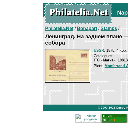
Nap
Philatelia.Net
/
Bonapart
/
Stamps
/
Ленинград. На заднем плане 
собора
USSR
, 1975, 4 kop.
Catalogues:
ITC «Marka»: 10813
Plots:
Monferrand 
© 2003-2026
Dmitry 