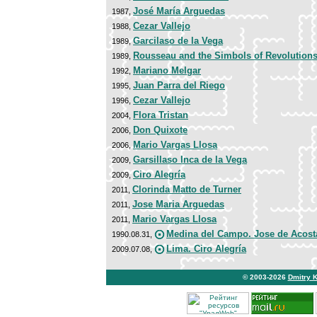
José María Arguedas
1987,
Cezar Vallejo
1988,
Garcilaso de la Vega
1989,
Rousseau and the Simbols of Revolution
1989,
Mariano Melgar
1992,
Juan Parra del Riego
1995,
Cezar Vallejo
1996,
Flora Tristan
2004,
Don Quixote
2006,
Mario Vargas Llosa
2006,
Garsillaso Inca de la Vega
2009,
Ciro Alegría
2009,
Clorinda Matto de Turner
2011,
Jose Maria Arguedas
2011,
Mario Vargas Llosa
2011,
Medina del Campo. Jose de Acost
1990.08.31,
Lima. Ciro Alegría
2009.07.08,
© 2003-2026
Dmitry 