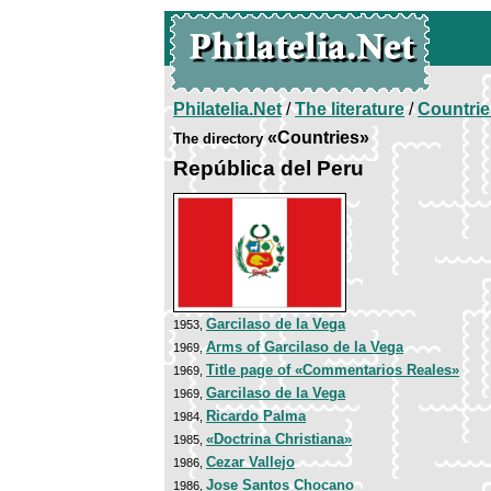
Philatelia.Net
/
The literature
/
Countrie
«Countries»
The directory
República del Peru
Garcilaso de la Vega
1953,
Arms of Garcilaso de la Vega
1969,
Title page of «Commentarios Reales»
1969,
Garcilaso de la Vega
1969,
Ricardo Palma
1984,
«Doctrina Christiana»
1985,
Cezar Vallejo
1986,
Jose Santos Chocano
1986,