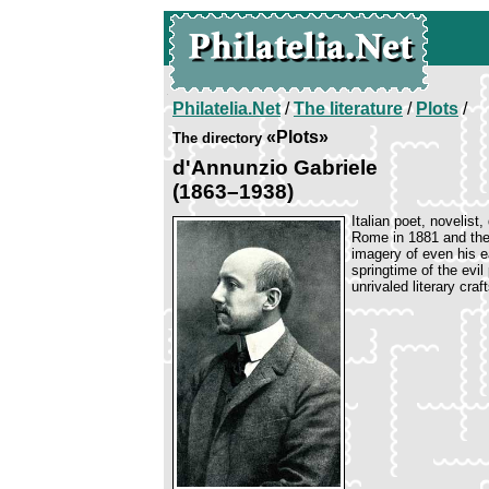
Philatelia.Net
/
The literature
/
Plots
/
«Plots»
The directory
d'Annunzio Gabriele
(1863–1938)
Italian poet, novelist
Rome in 1881 and ther
imagery of even his e
springtime of the evi
unrivaled literary cra