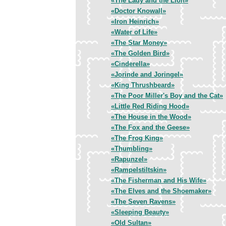
«The Lady and the Lion»
«Doctor Knowall»
«Iron Heinrich»
«Water of Life»
«The Star Money»
«The Golden Bird»
«Cinderella»
«Jorinde and Joringel»
«King Thrushbeard»
«The Poor Miller's Boy and the Cat»
«Little Red Riding Hood»
«The House in the Wood»
«The Fox and the Geese»
«The Frog King»
«Thumbling»
«Rapunzel»
«Rampelstiltskin»
«The Fisherman and His Wife»
«The Elves and the Shoemaker»
«The Seven Ravens»
«Sleeping Beauty»
«Old Sultan»