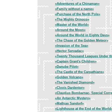
«Adventures of a Chinaman»
«Family without a name»
«Purchase of the North Pole»
«The Mighty Orinoco»
«Master of the World»
«Around the Moon»
«Around the World in Eighty Days»
«The Chase of the Golden Meteor»
«Invasion of the Sea»
«Hector Servadac»
«Twenty Thousand Leagues Under t
«Captain Grant's Children»
«Danube Pilot»
«The Castle of the Carpathians»
«Golden Volcano»
«The Vanished Diamond»
«Clovis Dardentor»
«Claudius Bombarnac, Special Corr
«An Antarctic Mystery»
«Mathias Sandorf»
«Lighthouse at the End of the World