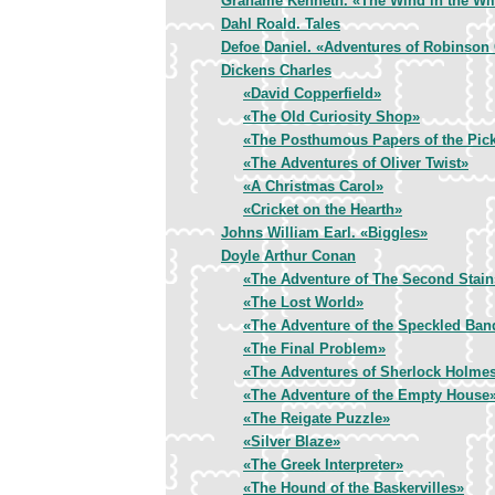
Grahame Kenneth. «The Wind in the Wi
Dahl Roald. Tales
Defoe Daniel. «Adventures of Robinson
Dickens Charles
«David Copperfield»
«The Old Curiosity Shop»
«The Posthumous Papers of the Pic
«The Adventures of Oliver Twist»
«A Christmas Carol»
«Cricket on the Hearth»
Johns William Earl. «Biggles»
Doyle Arthur Conan
«The Adventure of The Second Stain
«The Lost World»
«The Adventure of the Speckled Ban
«The Final Problem»
«The Adventures of Sherlock Holme
«The Adventure of the Empty House
«The Reigate Puzzle»
«Silver Blaze»
«The Greek Interpreter»
«The Hound of the Baskervilles»