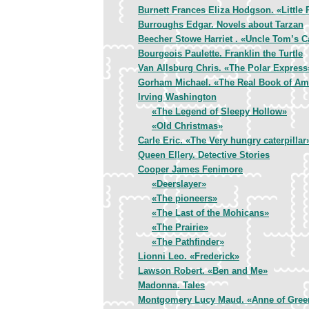
Burnett Frances Eliza Hodgson. «Little 
Burroughs Edgar. Novels about Tarzan
Beecher Stowe Harriet . «Uncle Tom’s C
Bourgeois Paulette. Franklin the Turtle
Van Allsburg Chris. «The Polar Express
Gorham Michael. «The Real Book of Ame
Irving Washington
«The Legend of Sleepy Hollow»
«Old Christmas»
Carle Eric. «The Very hungry caterpillar
Queen Ellery. Detective Stories
Cooper James Fenimore
«Deerslayer»
«The pioneers»
«The Last of the Mohicans»
«Тhe Prairie»
«The Pathfinder»
Lionni Leo. «Frederick»
Lawson Robert. «Ben and Me»
Madonna. Tales
Montgomery Lucy Maud. «Anne of Gree