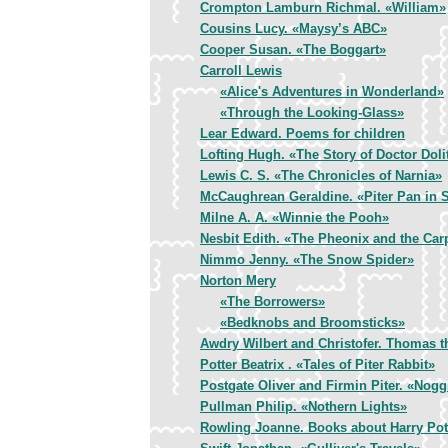
Crompton Lamburn Richmal. «William»
Cousins Lucy. «Maysy’s ABC»
Cooper Susan. «The Boggart»
Carroll Lewis
«Alice's Adventures in Wonderland»
«Through the Looking-Glass»
Lear Edward. Poems for children
Lofting Hugh. «The Story of Doctor Dolit
Lewis C. S. «The Chronicles of Narnia»
McCaughrean Geraldine. «Piter Pan in S
Milne A. A. «Winnie the Pooh»
Nesbit Edith. «The Pheonix and the Car
Nimmo Jenny. «The Snow Spider»
Norton Mery
«The Borrowers»
«Bedknobs and Broomsticks»
Awdry Wilbert and Christofer. Thomas 
Potter Beatrix . «Tales of Piter Rabbit»
Postgate Oliver and Firmin Piter. «Nog
Pullman Philip. «Nothern Lights»
Rowling Joanne. Books about Harry Pot