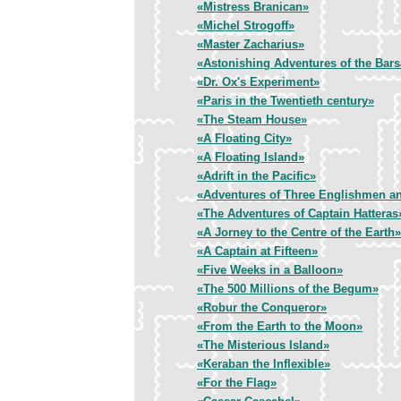
«Mistress Branican»
«Michel Strogoff»
«Master Zacharius»
«Astonishing Adventures of the Bar
«Dr. Ox's Experiment»
«Paris in the Twentieth century»
«The Steam House»
«A Floating City»
«A Floating Island»
«Adrift in the Pacific»
«Adventures of Three Englishmen an
«The Adventures of Captain Hatteras
«A Jorney to the Centre of the Earth»
«A Captain at Fifteen»
«Five Weeks in a Balloon»
«The 500 Millions of the Begum»
«Robur the Conqueror»
«From the Earth to the Moon»
«The Misterious Island»
«Keraban the Inflexible»
«For the Flag»