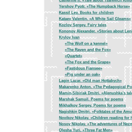
Catherine II. «Tale about Tsarevich Khlo
Yershov Pyotr. «The Humpback Horse»
Kassil Lev. Books for children
Kataev Valentin. «A White Sail Gleams»
Kozlov Sergey. Fairy tales
Kononov Alexander. «Stories about Len
Krylov Ivan
«The Wolf on a kennel»
«The Raven and the Fox»
«Quartet»
«The Fox and the Grape»
«Fastidous Fiansee»
«Pig under an oak»
Lagin Lazar. «Old man Hottabych»
Makarenko Anton. «The Pedagogical P
Mamin-Sibiriak Dmitri. «Alenushka's tal
Marshak Samuil. Poems for poems
Mikhalkov Sergey. Poems for poems
Nagishkin Dmitri. «Folktales of the Amu
Novikov Nikolay. «Children reading for
Nosov Nikolay. «The adventures of Nez
Olesha Yuri. «Three Fat Men»