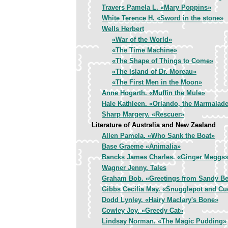
Travers Pamela L. «Mary Poppins»
White Terence H. «Sword in the stone»
Wells Herbert
«War of the World»
«The Time Machine»
«The Shape of Things to Come»
«The Island of Dr. Moreau»
«The First Men in the Moon»
Anne Hogarth. «Muffin the Mule»
Hale Kathleen. «Orlando, the Marmalade
Sharp Margery. «Rescuer»
Literature of Australia and New Zealand
Allen Pamela. «Who Sank the Boat»
Base Graeme «Animalia»
Bancks James Charles. «Ginger Meggs
Wagner Jenny. Tales
Graham Bob. «Greetings from Sandy B
Gibbs Cecilia May. «Snugglepot and Cu
Dodd Lynley. «Hairy Maclary's Bone»
Cowley Joy. «Greedy Cat»
Lindsay Norman. «The Magic Pudding»