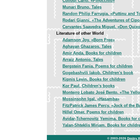
Collódi Carlo. «Pinocchio»
Munari Bruno. Tales
Randon Philip Farrugia. «Puttinu and T
Rodari Gianni. «The Adventures of Cipol
Cervantes Saavedra Miguel. «Don Quixo
Literature of other World
Adamson Joy. «Born Free»
Aghayan Ghazaros. Tales
Amir Anda. Books for children
Arraiz Antonio. Tales
Bergstein Fania. Poems for children
Gogebashvili Iakob. Children's book
Kipnis Levin. Books for children
Kor Paul. Children's books
Monteiro Lobato José Bento. «The Yel
Mossinsohn Igal. «Hasamba»
FitzPatrick James Percy. «Jock of the 
Hillel Omer. Poems for children
Avidar-Tchernovitz Yemima. Books for c
Yalan-Shteklis Miriam. Books for childr
© 2003-2026
Dmitry 