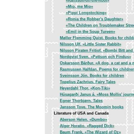
«Karlsson-on-the-Roof»
«Mio, me Mio»
«Pippi Longstocking»
«Ronia the Robber's Daughter»
«The Children on Troublemaker Stre
«Emil in the Soup Tureen»
Møller Flemming Quist. Books for child
Nilsson Ulf. «Little Sister Rabbit»
Nilsson Piraten Fritiof. «Bombi Bitt and 
Nordqvist Sven. «Pettson och Findus»
Oskarsson Bárður. «A dog, a cat and a
Rasmussen Halfdan. Poems for childre
Sveinsson Jón. Books for children
Topelius Zachrius. Fairy Tales
Heyerdahl Thor. «Kon-Tiki»
Húsagarði Janus á. «Moss Mollis’ journ
Egner Thorbjørn. Tales
Jansson Tove. The Moomin books
Literature of USA and Canada
Aberson Helen. «Dumbo»
Alger Horatio. «Ragged Dick»
Baum Frank. «The Wizard of Oz»