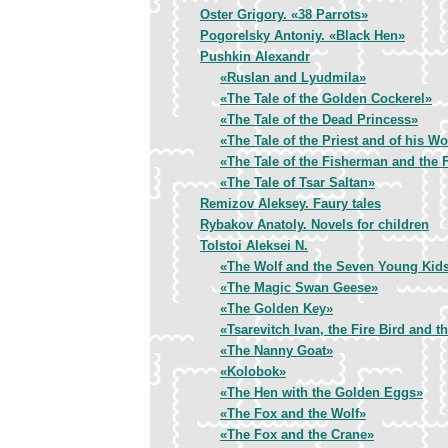
Oster Grigory. «38 Parrots»
Pogorelsky Antoniy. «Black Hen»
Pushkin Alexandr
«Ruslan and Lyudmila»
«The Tale of the Golden Cockerel»
«The Tale of the Dead Princess»
«The Tale of the Priest and of his 
«The Tale of the Fisherman and the 
«The Tale of Tsar Saltan»
Remizov Aleksey. Faury tales
Rybakov Anatoly. Novels for children
Tolstoi Aleksei N.
«The Wolf and the Seven Young Kid
«The Magic Swan Geese»
«The Golden Key»
«Tsarevitch Ivan, the Fire Bird and t
«The Nanny Goat»
«Kolobok»
«The Hen with the Golden Eggs»
«The Fox and the Wolf»
«The Fox and the Crane»