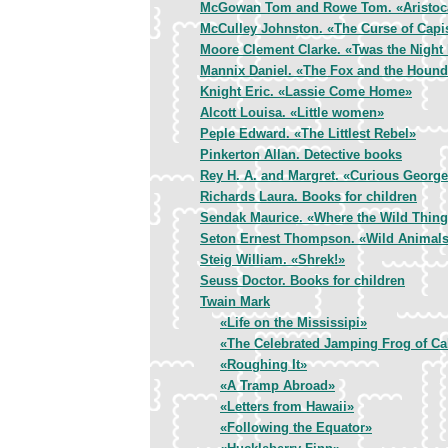
McGowan Tom and Rowe Tom. «Aristoc
McCulley Johnston. «The Curse of Capi
Moore Clement Clarke. «Twas the Night
Mannix Daniel. «The Fox and the Houn
Knight Eric. «Lassie Come Home»
Alcott Louisa. «Little women»
Peple Edward. «The Littlest Rebel»
Pinkerton Allan. Detective books
Rey H. A. and Margret. «Curious Georg
Richards Laura. Books for children
Sendak Maurice. «Where the Wild Thing
Seton Ernest Thompson. «Wild Animal
Steig William. «Shrek!»
Seuss Doctor. Books for children
Twain Mark
«Life on the Mississipi»
«The Celebrated Jamping Frog of Ca
«Roughing It»
«A Tramp Abroad»
«Letters from Hawaii»
«Following the Equator»