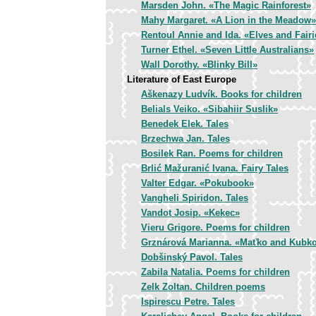
Marsden John. «The Magic Rainforest»
Mahy Margaret. «A Lion in the Meadow»
Rentoul Annie and Ida. «Elves and Fairi
Turner Ethel. «Seven Little Australians»
Wall Dorothy. «Blinky Bill»
Literature of East Europe
Aškenazy Ludvík. Books for children
Belials Veiko. «Sibahiir Suslik»
Benedek Elek. Tales
Brzechwa Jan. Tales
Bosilek Ran. Poems for children
Brlić Mažuranić Ivana. Fairy Tales
Valter Edgar. «Pokubook»
Vangheli Spiridon. Tales
Vandot Josip. «Kekec»
Vieru Grigore. Poems for children
Grznárová Marianna. «Maťko and Kubk
Dobšinský Pavol. Tales
Zabila Natalia. Poems for children
Zelk Zoltan. Children poems
Ispirescu Petre. Tales