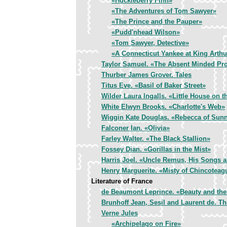
«Huckleberry Finn»
«The Adventures of Tom Sawyer»
«The Prince and the Pauper»
«Pudd'nhead Wilson»
«Tom Sawyer, Detective»
«A Connecticut Yankee at King Arthu
Taylor Samuel. «The Absent Minded Pr
Thurber James Grover. Tales
Titus Eve. «Basil of Baker Street»
Wilder Laura Ingalls. «Little House оn t
White Elwyn Brooks. «Charlotte's Web»
Wiggin Kate Douglas. «Rebecca of Sun
Falconer Ian. «Olivia»
Farley Walter. «The Black Stallion»
Fossey Dian. «Gorillas in the Mist»
Harris Joel. «Uncle Remus, His Songs 
Henry Marguerite. «Misty of Chincoteag
Literature of France
de Beaumont Leprince. «Beauty and the
Brunhoff Jean, Sesil and Laurent de. Th
Verne Jules
«Archipelago on Fire»