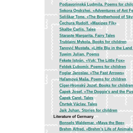
Podjavorinská Ludmila. Poems for chil
Sekora Ondrzhei. «Adventures of Ant F
Seliškar Tone. «The Brotherhood of Sky
Čechura Rudolf. «Maxipes Fík»
Skalbe Carlis. Tales
Staraste Margarita. Fairy Tales
Trublaini Mykola. Books for children
Tanović Mustafa. «Little Blu in the Lan
Tuwim Julian. Poems
Fekete István. «Vuk: The Little Fox»
Feldek Ľubomír. Poems for children
Foglar Jaroslav. «The Fast Arrows»
Haľamová Maša. Poems for children
Cíger-Hronský Jozef. Books for children
Čapek Josef. «The Doggie's and the Pus
Čapek Carel. Tales
Čtvrtek Václav. Tales
Jaik Juhan. Stories for children
Literature of Germany
Bonsels Waldemar. «Maya the Bee»
Brehm Alfred. «Brehm's Life of Animals