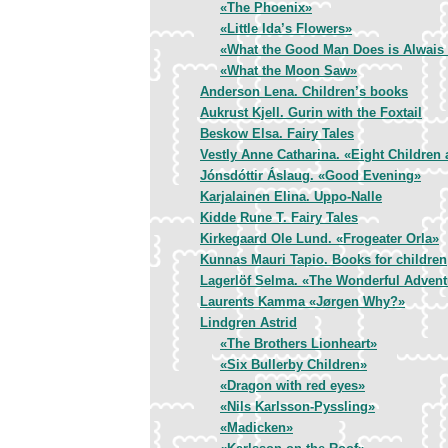
«The Phoenix»
«Little Ida’s Flowers»
«What the Good Man Does is Alwais 
«What the Moon Saw»
Anderson Lena. Children’s books
Aukrust Kjell. Gurin with the Foxtail
Beskow Elsa. Fairy Tales
Vestly Anne Catharina. «Eight Children 
Jónsdóttir Áslaug. «Good Evening»
Karjalainen Elina. Uppo-Nalle
Kidde Rune T. Fairy Tales
Kirkegaard Ole Lund. «Frogeater Orla»
Kunnas Mauri Tapio. Books for children
Lagerlöf Selma. «The Wonderful Adventu
Laurents Kamma «Jørgen Why?»
Lindgren Astrid
«The Brothers Lionheart»
«Six Bullerby Children»
«Dragon with red eyes»
«Nils Karlsson-Pyssling»
«Madicken»