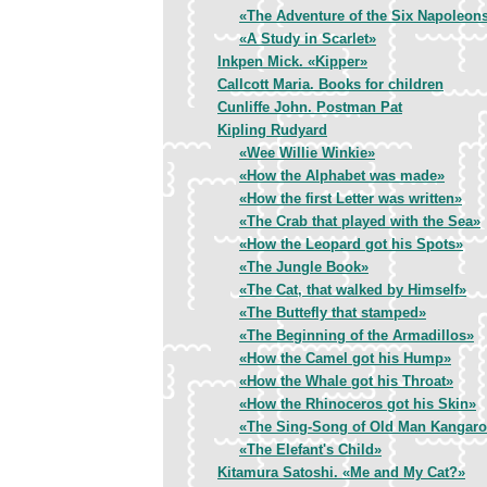
«The Adventure of the Six Napoleon
«A Study in Scarlet»
Inkpen Mick. «Kipper»
Callcott Maria. Books for children
Cunliffe John. Postman Pat
Kipling Rudyard
«Wee Willie Winkie»
«How the Alphabet was made»
«How the first Letter was written»
«The Crab that played with the Sea»
«How the Leopard got his Spots»
«The Jungle Book»
«The Cat, that walked by Himself»
«The Buttefly that stamped»
«The Beginning of the Armadillos»
«How the Camel got his Hump»
«How the Whale got his Throat»
«How the Rhinoceros got his Skin»
«The Sing-Song of Old Man Kangar
«The Elefant's Child»
Kitamura Satoshi. «Me and My Cat?»