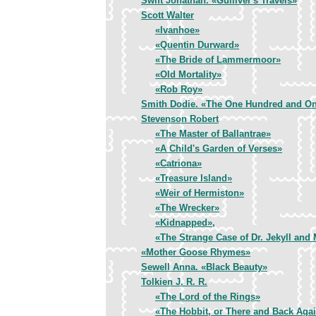
Swift Jonathan. «Gulliver's Travels»
Scott Walter
«Ivanhoe»
«Quentin Durward»
«The Bride of Lammermoor»
«Old Mortality»
«Rob Roy»
Smith Dodie. «The One Hundred and On
Stevenson Robert
«The Master of Ballantrae»
«A Child's Garden of Verses»
«Catriona»
«Treasure Island»
«Weir of Hermiston»
«The Wrecker»
«Kidnapped»,
«The Strange Case of Dr. Jekyll and 
«Mother Goose Rhymes»
Sewell Anna. «Black Beauty»
Tolkien J. R. R.
«The Lord of the Rings»
«The Hobbit, or There and Back Aga