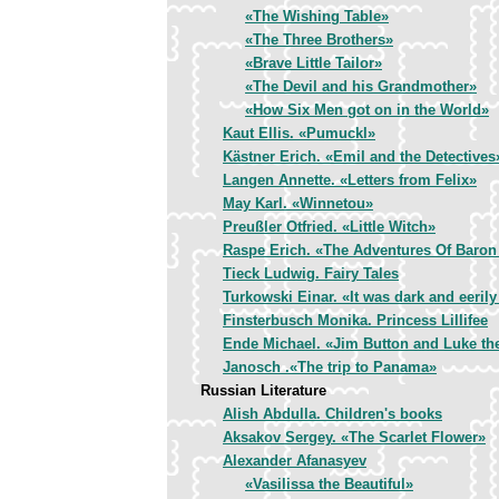
«The Wishing Table»
«The Three Brothers»
«Brave Little Tailor»
«The Devil and his Grandmother»
«How Six Men got on in the World»
Kaut Ellis. «Pumuckl»
Kästner Erich. «Emil and the Detectives
Langen Annette. «Letters from Felix»
May Karl. «Winnetou»
Preußler Otfried. «Little Witch»
Raspe Erich. «The Adventures Of Baro
Tieck Ludwig. Fairy Tales
Turkowski Einar. «It was dark and eerily
Finsterbusch Monika. Princess Lillifee
Ende Michael. «Jim Button and Luke th
Janosch .«The trip to Panama»
Russian Literature
Alish Abdulla. Children's books
Aksakov Sergey. «The Scarlet Flower»
Alexander Afanasyev
«Vasilissa the Beautiful»