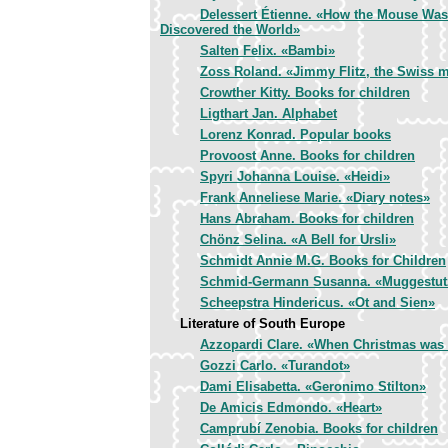
Delessert Étienne. «How the Mouse Was
Discovered the World»
Salten Felix. «Bambi»
Zoss Roland. «Jimmy Flitz, the Swiss 
Crowther Kitty. Books for children
Ligthart Jan. Alphabet
Lorenz Konrad. Popular books
Provoost Anne. Books for children
Spyri Johanna Louise. «Heidi»
Frank Anneliese Marie. «Diary notes»
Hans Abraham. Books for children
Chönz Selina. «A Bell for Ursli»
Schmidt Annie M.G. Books for Children
Schmid-Germann Susanna. «Muggestut
Scheepstra Hindericus. «Ot and Sien»
Literature of South Europe
Azzopardi Clare. «When Christmas was
Gozzi Carlo. «Turandot»
Dami Elisabetta. «Geronimo Stilton»
De Amicis Edmondo. «Heart»
Camprubí Zenobia. Books for children