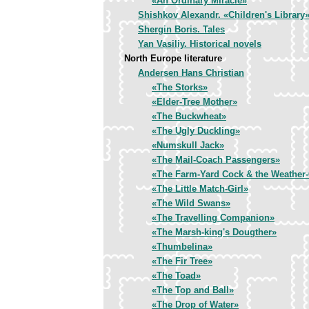
«An Ordinary Miracle»
Shishkov Alexandr. «Children's Library
Shergin Boris. Tales
Yan Vasiliy. Historical novels
North Europe literature
Andersen Hans Christian
«The Storks»
«Elder-Tree Mother»
«The Buckwheat»
«The Ugly Duckling»
«Numskull Jack»
«The Mail-Coach Passengers»
«The Farm-Yard Cock & the Weather
«The Little Match-Girl»
«The Wild Swans»
«The Travelling Companion»
«The Marsh-king's Dougther»
«Thumbelina»
«The Fir Tree»
«The Toad»
«The Top and Ball»
«The Drop of Water»