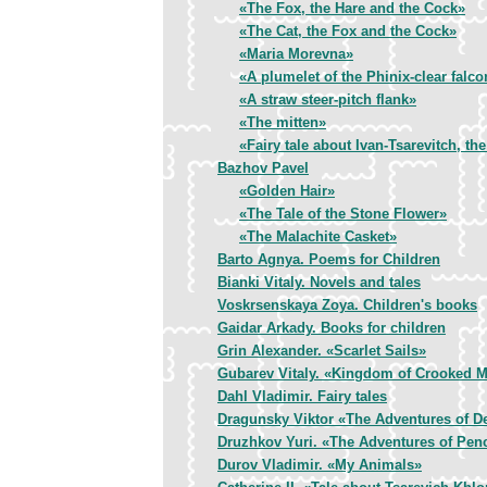
«The Fox, the Hare and the Cock»
«The Cat, the Fox and the Cock»
«Maria Morevna»
«A plumelet of the Phinix-clear falco
«A straw steer-pitch flank»
«The mitten»
«Fairy tale about Ivan-Tsarevitch, th
Bazhov Pavel
«Golden Hair»
«The Tale of the Stone Flower»
«The Malachite Casket»
Barto Agnya. Poems for Children
Bianki Vitaly. Novels and tales
Voskrsenskaya Zoya. Children's books
Gaidar Arkady. Books for children
Grin Alexander. «Scarlet Sails»
Gubarev Vitaly. «Kingdom of Crooked M
Dahl Vladimir. Fairy tales
Dragunsky Viktor «The Adventures of D
Druzhkov Yuri. «The Adventures of Pen
Durov Vladimir. «My Animals»