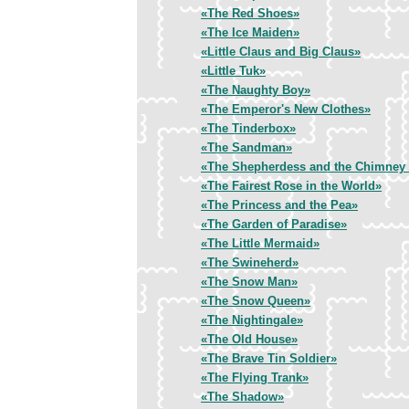
«The Red Shoes»
«The Ice Maiden»
«Little Claus and Big Claus»
«Little Tuk»
«The Naughty Boy»
«The Emperor's New Clothes»
«The Tinderbox»
«The Sandman»
«The Shepherdess and the Chimney
«The Fairest Rose in the World»
«The Princess and the Pea»
«The Garden of Paradise»
«The Little Mermaid»
«The Swineherd»
«The Snow Man»
«The Snow Queen»
«The Nightingale»
«The Old House»
«The Brave Tin Soldier»
«The Flying Trank»
«The Shadow»