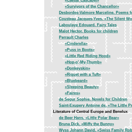
«Caesar Cascabel»
«Survivors of the Chancellor»
Desbordes-Valmore Marceline. Poems fo
Cousteau Jacques-Yves. «The Silent Wo
Laboulaye Edouard. Fairy Tales
Malot Hector. Books for children
Perrault Charles
«Cinderella»
«Puss in Boots»
«Little Red Riding Hood»
«Hop-o’-My-Thumb»
«Donkeyskin»
«Riquet with a Tuft»
«Bluebeard»
«Sleeping Beauty»
«Faires»
de Segur Sophie. Novels for Children
Saint-Exupery Antoine de. «The Little P
Literature of Central Europe and Benelux
de Beer Hans. «Little Polar Bear»
Bruna Dick. «Miffy the Bunny»
Wyss Johann David. «Swiss Family Ro