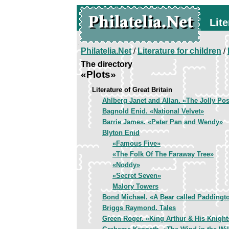
Lite
Philatelia.Net
/
Literature for children
/
The directory
«Plots»
Literature of Great Britain
Ahlberg Janet and Allan. «The Jolly Po
Bagnold Enid. «National Velvet»
Barrie James. «Peter Pan and Wendy»
Blyton Enid
«Famous Five»
«The Folk Of The Faraway Tree»
«Noddy»
«Secret Seven»
Malory Towers
Bond Michael. «A Bear called Paddingt
Briggs Raymond. Tales
Green Roger. «King Arthur & His Knight