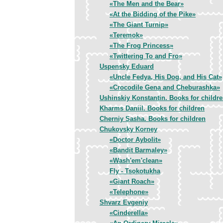
«The Men and the Bear»
«At the Bidding of the Pike»
«The Giant Turnip»
«Teremok»
«The Frog Princess»
«Twittering To and Fro»
Uspensky Eduard
«Uncle Fedya, His Dog, and His Cat»
«Crocodile Gena and Cheburashka»
Ushinskiy Konstantin. Books for childr
Kharms Daniil. Books for children
Cherniy Sasha. Books for children
Chukovsky Korney
«Doctor Aybolit»
«Bandit Barmaley»
«Wash'em'clean»
Fly - Tsokotukha
«Giant Roach»
«Telephone»
Shvarz Evgeniy
«Cinderella»