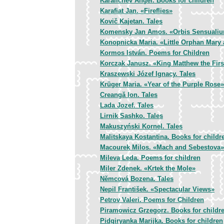
Karalichev Angel. Books for children
Karafiat Jan. «Fireflies»
Kovič Kajetan. Tales
Komensky Jan Amos. «Orbis Sensualiu
Konopnicka Maria. «Little Orphan Mary
Kormos István. Poems for Children
Korczak Janusz. «King Matthew the Firs
Kraszewski Józef Ignacy. Tales
Krüger Maria. «Year of the Purple Rose»
Creangă Ion. Tales
Lada Jozef. Tales
Lirnik Sashko. Tales
Makuszyński Kornel. Tales
Malitskaya Kostantina. Books for childr
Macourek Milos. «Mach and Sebestova»
Mileva Leda. Poems for children
Miler Zdenek. «Krtek the Mole»
Němcová Bozena. Tales
Nepil František. «Spectacular Views»
Petrov Valeri. Poems for Children
Piramowicz Grzegorz. Books for childr
Pidgiryanka Marijka. Books for children